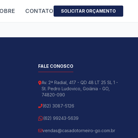
OBRE
CONTATO
SOLICITAR ORÇAMENTO
FALE CONOSCO
Av. 2ª Radial, 417 - QD 48 LT 25 SL 1 -
St. Pedro Ludovico, Goiânia - GO,
74820-090
(62) 3087-5126
(62) 99243-5639
vendas@casadotorneiro-go.com.br